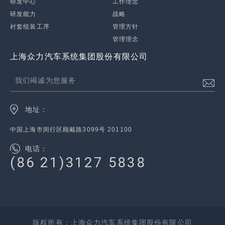
研发中心
工作理念
研发能力
战略
衬套组装工序
管理方针
管理理念
上海众力汽车系统集团股份有限公司
我们竭诚为您服务
地址：
中国上海市闵行区顾戴路3099号 201100
电话：
(86 21)3127 5838
版权所有：上海众力汽车系统集团股份有限公司